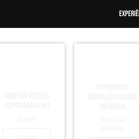
Experiê
Experiência
Tour dos Vulcões
imigração italiana
– Experiência Full
histórica
Expert
Todos os
públicos
Saiba