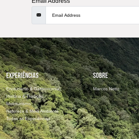
Email Address
EXPERIÊNCIAS
SOBRE
Enoturismo & Gastronomia
Marcos Netto
História & Tradição
Mototurismo
Natureza & Meio Ambiente
Todas as Experiências