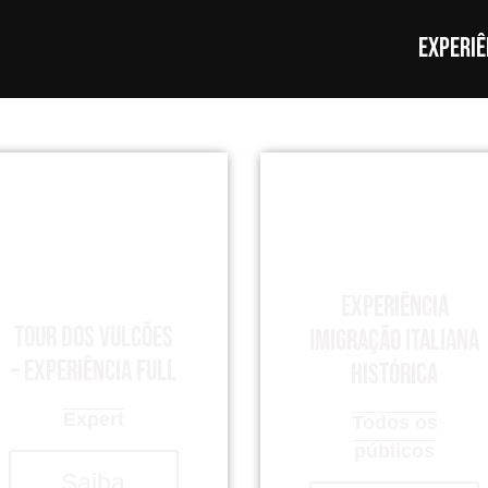
Experiê
Experiência
Tour dos Vulcões
imigração italiana
– Experiência Full
histórica
Expert
Todos os
públicos
Saiba