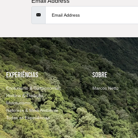
Email Address
EXPERIÊNCIAS
SOBRE
Enoturismo & Gastronomia
Marcos Netto
História & Tradição
Mototurismo
Natureza & Meio Ambiente
Todas as Experiências