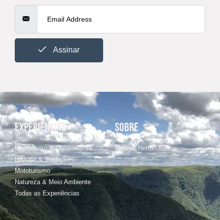
Assinar
EXPERIÊNCIAS
SOBRE
Enoturismo & Gastronomia
Marcos Netto
História & Tradição
Mototurismo
Natureza & Meio Ambiente
Todas as Experiências