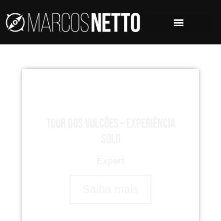
Tour dos Vulcões – Experiência
Solo
Expert
Saiba mais