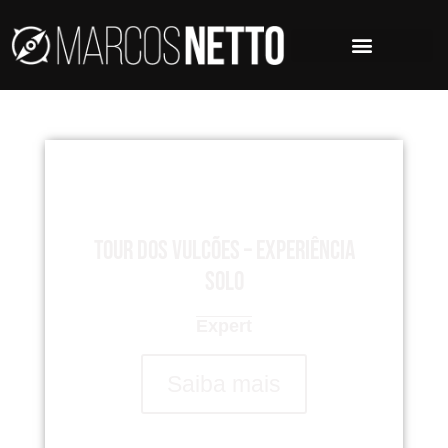
Tour dos Vulcões – Experiência
Solo
Expert
Saiba mais