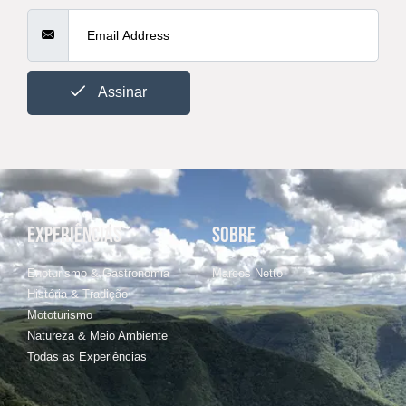
Assinar
EXPERIÊNCIAS
SOBRE
Enoturismo & Gastronomia
Marcos Netto
História & Tradição
Mototurismo
Natureza & Meio Ambiente
Todas as Experiências