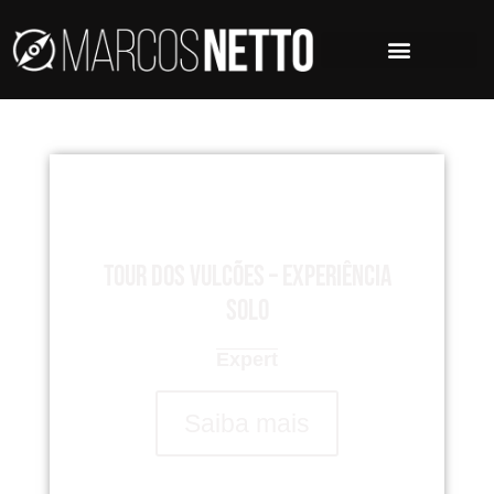
Tour dos Vulcões – Experiência
Solo
Expert
Saiba mais