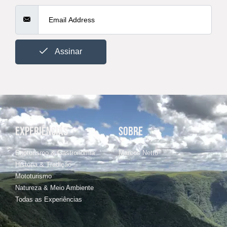
Assinar
EXPERIÊNCIAS
SOBRE
Enoturismo & Gastronomia
Marcos Netto
História & Tradição
Mototurismo
Natureza & Meio Ambiente
Todas as Experiências